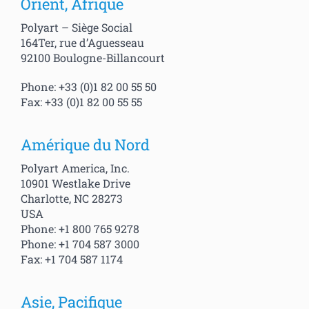
Orient, Afrique
Applications
Polyart – Siège Social
164Ter, rue d’Aguesseau
92100 Boulogne-Billancourt
Polyart
Phone: +33 (0)1 82 00 55 50
Fax: +33 (0)1 82 00 55 55
Contact
Amérique du Nord
Ressources
Polyart America, Inc.
10901 Westlake Drive
FAQ
Charlotte, NC 28273
USA
Phone: +1 800 765 9278
Phone: +1 704 587 3000
Fax: +1 704 587 1174
Asie, Pacifique