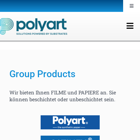
Skip
Toggl
to
Navig
content
Group Polyart Home
Tog
Nav
Produkte
Group Polyart Home
Dienste
Produkte
Group Products
Dienste
Verantwortung
Wir bieten Ihnen FILME und PAPIERE an. Sie
können beschichtet oder unbeschichtet sein.
Verantwortung
Die Gruppe
Die Gruppe
Kontakt
Kontakt