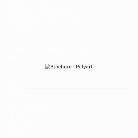
Polyart
Ter
164
, rue d’Aguesseau
92100 Boulogne-Billancourt
France
Unternehmensbroschüre der Polyart-Gruppe
herunter:
Links:
Rechtliches
Datenschutz
Sitemap
Kontakt