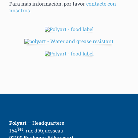
Para más información, por favor
contacte con
nosotros
.
Polyart
– Headquarters
Ter
164
, rue d’Aguesseau
92100 Boulogne-Billancourt